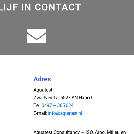
LIJF IN CONTACT
Adres
Aquatest
Zwartven 1a, 5527 AN Hapert
Tel:
0497 – 385 024
E-mail:
info@aquatest.nl
Aquatest Consultancy – ISO, Arbo, Milieu en